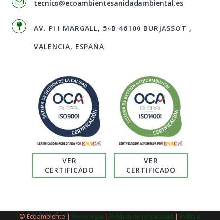
tecnico@ecoambientesanidadambiental.es
AV. PI I MARGALL, 54B 46100 BURJASSOT ,
VALENCIA, ESPAÑA
VER
VER
CERTIFICADO
CERTIFICADO
© Ecoambiente |
Aviso legal
|
Política de privacidad
|
Política