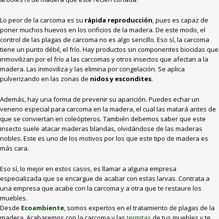
Lo peor de la carcoma es su
rápida reproducción
, pues es capaz de
poner muchos huevos en los orificios de la madera. De este modo, el
control de las plagas de carcoma no es algo sencillo. Eso sí, la carcoma
tiene un punto débil, el frío. Hay productos sin componentes biocidas que
inmovilizan por el frío a las carcomas y otros insectos que afectan a la
madera. Las inmoviliza y las elimina por congelación. Se aplica
pulverizando en las zonas de
nidos y escondites
.
Además, hay una forma de prevenir su aparición. Puedes echar un
veneno especial para carcoma en la madera, el cual las matará antes de
que se conviertan en coleópteros. También debemos saber que este
insecto suele atacar maderas blandas, olvidándose de las maderas
nobles. Este es uno de los motivos por los que este tipo de madera es
más cara.
Eso sí, lo mejor en estos casos, es llamar a alguna empresa
especializada que se encargue de acabar con estas larvas. Contrata a
una empresa que acabe con la carcoma y a otra que te restaure los
muebles.
Desde
Ecoambiente
, somos expertos en el tratamiento de plagas de la
madera. Acabaremos con la carcoma y las
termitas
de tus muebles y te