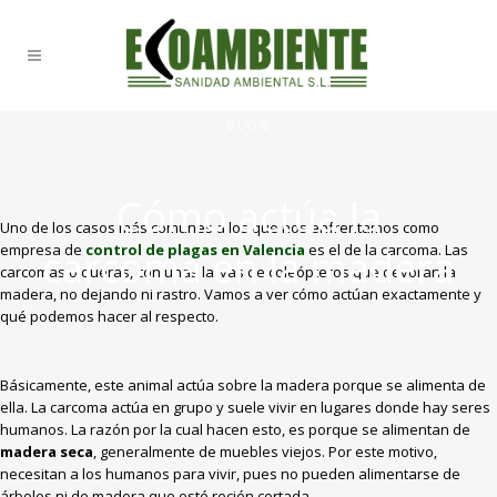
BLOG
Cómo actúa la
Uno de los casos más comunes a los que nos enfrentamos como
empresa de
control de plagas en Valencia
es el de la carcoma. Las
carcoma en la madera
carcomas o queras, con unas larvas de coleópteros que devoran la
madera, no dejando ni rastro. Vamos a ver cómo actúan exactamente y
qué podemos hacer al respecto.
Básicamente, este animal actúa sobre la madera porque se alimenta de
ella. La carcoma actúa en grupo y suele vivir en lugares donde hay seres
humanos. La razón por la cual hacen esto, es porque se alimentan de
madera seca
, generalmente de muebles viejos. Por este motivo,
necesitan a los humanos para vivir, pues no pueden alimentarse de
árboles ni de madera que esté recién cortada.